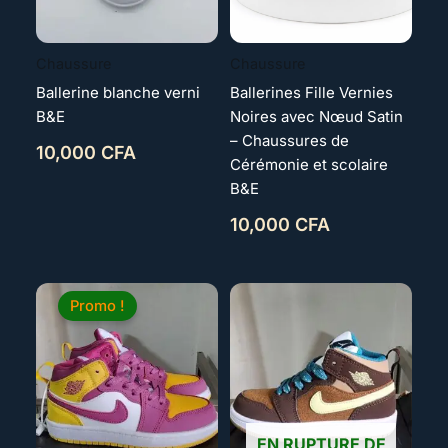
Chaussure
Chaussure
Ballerine blanche verni
Ballerines Fille Vernies
B&E
Noires avec Nœud Satin
– Chaussures de
10,000
CFA
Cérémonie et scolaire
B&E
10,000
CFA
Le
Le
Plage
prix
prix
de
Promo !
initial
actuel
prix :
était :
est :
13,000 CFA
18,000 CFA.
13,000 CFA.
à
18,000 CFA
EN RUPTURE DE