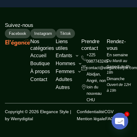
Suivez-nous
Facebook
Instagram
Tiktok
Nos
Liens
Prendre
Rendez-
catégories
utiles
contact
vous
+225
En semaine
Accueil
Enfants
Du Mardi au
0987743245
Boutique
Hommes
Samedi de 8h-
contact@elegancestyle.com
À propos
Femmes
18h
Abidjan,
Dimanche
Contact
Adultes
Angré, non
Ouvert de 12H
Autres
loin du
à 19h
nouveau
CHU
Copyright © 2026 Elegance Style |
Confidentialité
CGV
1
by Wenydigital
Mention légale
FAQ
Open c