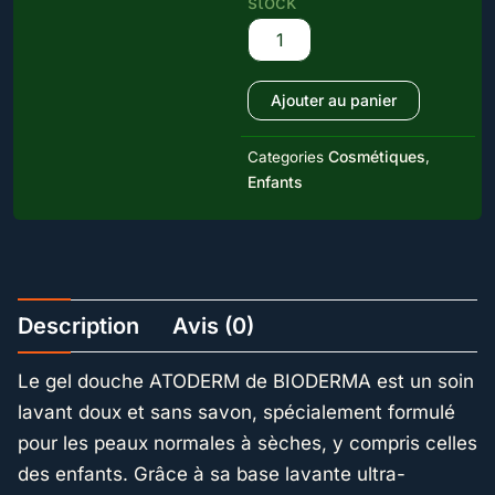
stock
Gel
douche
ATODERM
Ajouter au panier
Cosmétiques
Categories
,
Enfants
Description
Avis (0)
Le gel douche ATODERM de BIODERMA est un soin
lavant doux et sans savon, spécialement formulé
pour les peaux normales à sèches, y compris celles
des enfants. Grâce à sa base lavante ultra-