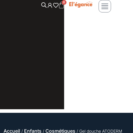
Aller
au
contenu
Accueil
Enfants
Cosmétiques
/
/
/ Gel douche ATODERM