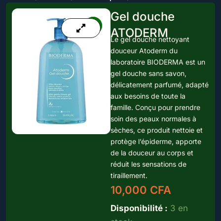
Gel douche
ATODERM
Le gel douche nettoyant
douceur Atoderm du
laboratoire BIODERMA est un
gel douche sans savon,
délicatement parfumé, adapté
aux besoins de toute la
famille. Conçu pour prendre
soin des peaux normales à
sèches, ce produit nettoie et
protège l’épiderme, apporte
de la douceur au corps et
réduit les sensations de
tiraillement.
10,000
CFA
quantité
Disponibilité :
3 en
de