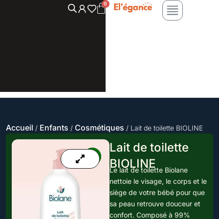
Aller
au
contenu
Accueil
Enfants
Cosmétiques
/
/
/ Lait de toilette BIOLINE
Lait de toilette
BIOLINE
Le lait de toilette Biolane
nettoie le visage, le corps et le
siège de votre bébé pour que
sa peau retrouve douceur et
confort. Composé à 99%