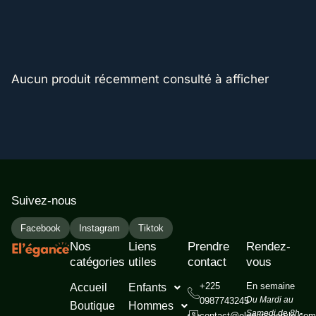
Aucun produit récemment consulté à afficher
Suivez-nous
Facebook
Instagram
Tiktok
Nos
Liens
Prendre
Rendez-
catégories
utiles
contact
vous
+225
En semaine
Accueil
Enfants
Du Mardi au
0987743245
Boutique
Hommes
Samedi de 8h-
contact@elegancestyle.com