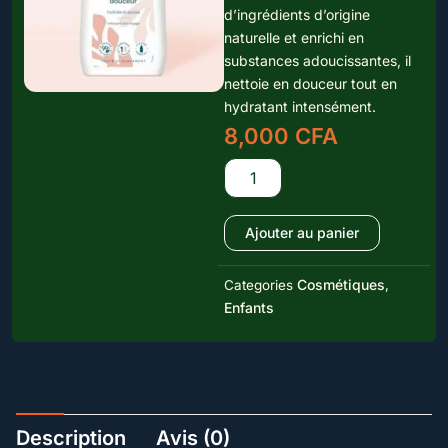
d’ingrédients d’origine
naturelle et enrichi en
substances adoucissantes, il
nettoie en douceur tout en
hydratant intensément.
8,000
CFA
quantité
de
Lait
de
Ajouter au panier
toilette
BIOLINE
Cosmétiques
Categories
,
Enfants
Description
Avis (0)