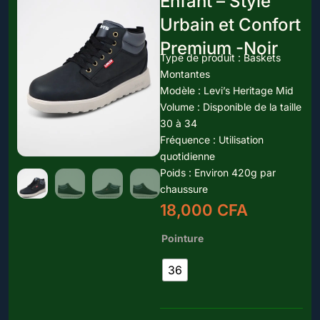
Enfant – Style
Urbain et Confort
Premium -Noir
Type de produit : Baskets
Montantes
Modèle : Levi’s Heritage Mid
Volume : Disponible de la taille
30 à 34
Fréquence : Utilisation
quotidienne
Poids : Environ 420g par
chaussure
18,000
CFA
quantité
Pointure
de
Baskets
36
Montantes
Levi's
Enfant
-