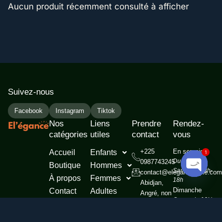
Aucun produit récemment consulté à afficher
Suivez-nous
Facebook
Instagram
Tiktok
Nos
Liens
Prendre
Rendez-
catégories
utiles
contact
vous
+225
En semaine
Accueil
Enfants
1
Du Mardi au
0987743245
Boutique
Hommes
Samedi de 8h-
contact@elegancestyle.com
À propos
Femmes
Open c
18h
Abidjan,
Dimanche
Contact
Adultes
Angré, non
Ouvert de 12H
Autres
loin du
à 19h
nouveau