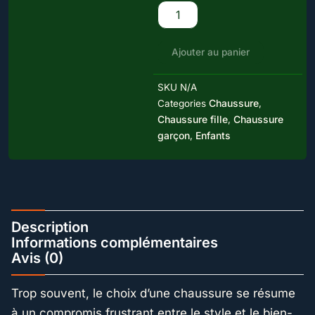
Style
Urbain
et
Ajouter au panier
Confort
Premium
-
SKU
N/A
Noir
Chaussure
Categories
,
Chaussure fille
Chaussure
,
garçon
Enfants
,
Description
Informations complémentaires
Avis (0)
Trop souvent, le choix d’une chaussure se résume
à un compromis frustrant entre le style et le bien-