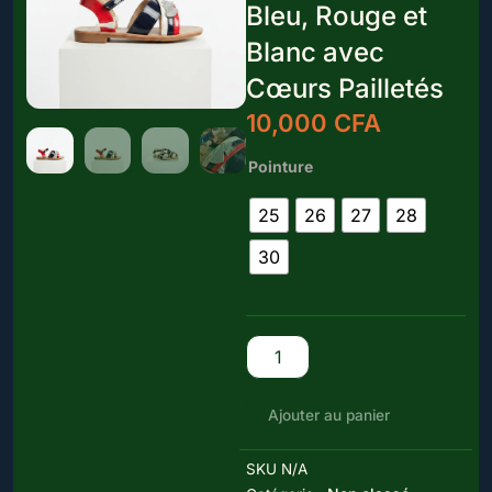
Bleu, Rouge et
Blanc avec
Cœurs Pailletés
10,000
CFA
quantité
Pointure
de
Sandales
25
26
27
28
pour
Fille
30
MT-
104
-
Design
Tricolore
Bleu,
Rouge
Ajouter au panier
et
Blanc
avec
SKU
N/A
Cœurs