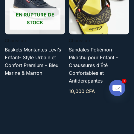
EN RUPTURE DE
STOCK
Chaussure
Chaussure
Baskets Montantes Levi’s-
Sandales Pokémon
Enfant- Style Urbain et
Pikachu pour Enfant –
Confort Premium – Bleu
Chaussures d’Été
Marine & Marron
Confortables et
Antidérapantes
1
10,000
CFA
Open c