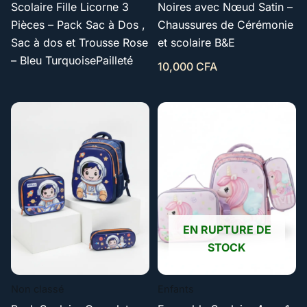
Scolaire Fille Licorne 3
Noires avec Nœud Satin –
Pièces – Pack Sac à Dos ,
Chaussures de Cérémonie
Sac à dos et Trousse Rose
et scolaire B&E
– Bleu TurquoisePailleté
10,000
CFA
Plage
de
prix :
5,000 CFA
à
11,000 CFA
EN RUPTURE DE
STOCK
Non classé
Enfants