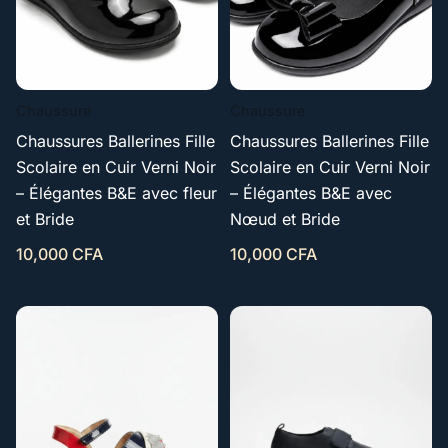
Chaussure
Chaussure
Chaussures Ballerines Fille
Chaussures Ballerines Fille
Scolaire en Cuir Verni Noir
Scolaire en Cuir Verni Noir
– Élégantes B&E avec fleur
– Élégantes B&E avec
et Bride
Nœud et Bride
10,000
CFA
10,000
CFA