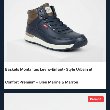
Baskets Montantes Levi’s-Enfant- Style Urbain et
Confort Premium – Bleu Marine & Marron
Le
Le
Promo !
prix
prix