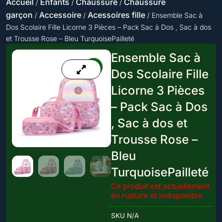
Accueil
Enfants
Chaussure
Chaussure
/
/
/
garçon
Accessoire
Acessoires fille
/
/
/ Ensemble Sac à
Dos Scolaire Fille Licorne 3 Pièces – Pack Sac à Dos , Sac à dos
et Trousse Rose – Bleu TurquoisePailleté
Ensemble Sac à
Dos Scolaire Fille
Licorne 3 Pièces
– Pack Sac à Dos
, Sac à dos et
Trousse Rose –
Bleu
TurquoisePailleté
Ce produit est actuellement
en rupture et indisponible.
SKU
N/A