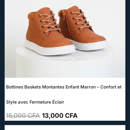
initial
actuel
était :
est :
15,000 CFA.
13,000 CFA.
Bottines Baskets Montantes Enfant Marron – Confort et
Style avec Fermeture Éclair
15,000
CFA
13,000
CFA