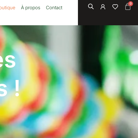
outique
À propos
Contact
es
 !