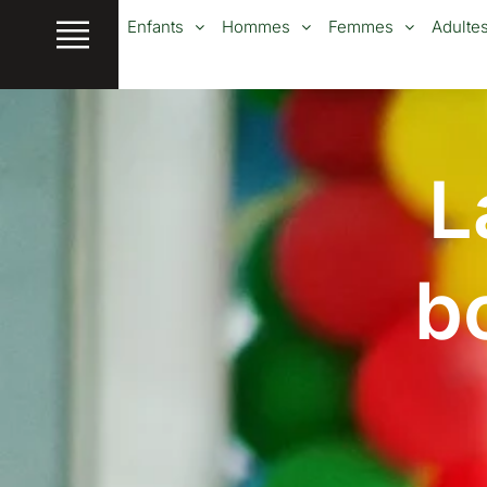
Aller
Enfants
Hommes
Femmes
Adulte
au
contenu
L
b