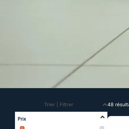
Trier | Filtrer
48 résult
Prix
0
0