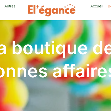
s
Autres
Accueil
B
a boutique d
onnes affaires